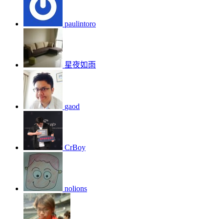
paulintoro
星夜如雨
gaod
CrBoy
nolions