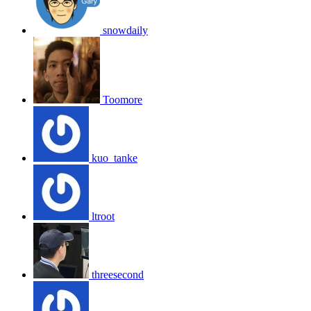
snowdaily
Toomore
kuo_tanke
ltroot
threesecond