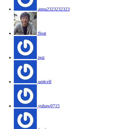
anna2323232323
float
pqz
unitcell
yuhaw0715